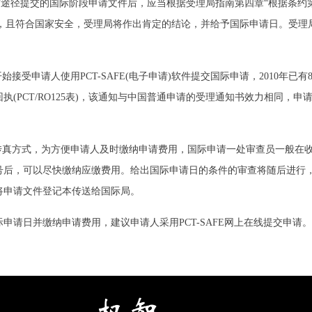
径提交的国际阶段申请文件后，应当根据受理局指南第四章“根据条约第11
满足，且符合国家安全，受理局将作出肯定的结论，并给予国际申请日。受
接受申请人使用PCT-SAFE(电子申请)软件提交国际申请，2010年已有8
(PCT/RO125表)，该通知与中国普通申请的受理通知书效力相同，
真方式，为方便申请人及时缴纳申请费用，国际申请一处审查员一般在收
号后，可以尽快缴纳应缴费用。给出国际申请日的条件的审查将随后进行
将申请文件登记本传送给国际局。
日并缴纳申请费用，建议申请人采用PCT-SAFE网上在线提交申请